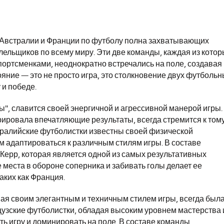
Австралии и Франции по футболу полна захватывающих
лельщиков по всему миру. Эти две команды, каждая из кото
ортсменками, неоднократно встречались на поле, создавая
ние — это не просто игра, это столкновение двух футбольн
 и победе.
", славится своей энергичной и агрессивной манерой игры.
рировала впечатляющие результаты, всегда стремится к тому
тралийские футболистки известны своей физической
им адаптироваться к различным стилям игры. В составе
Керр, которая является одной из самых результативных
места в обороне соперника и забивать голы делает ее
аких как Франция.
ная своим элегантным и техничным стилем игры, всегда был
узские футболистки, обладая высоким уровнем мастерства 
 игру и доминировать на поле. В составе команды