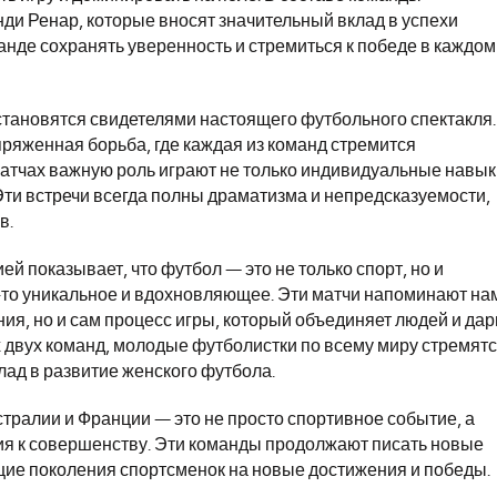
ди Ренар, которые вносят значительный вклад в успехи
анде сохранять уверенность и стремиться к победе в каждом
 становятся свидетелями настоящего футбольного спектакля.
ряженная борьба, где каждая из команд стремится
матчах важную роль играют не только индивидуальные навык
. Эти встречи всегда полны драматизма и непредсказуемости,
в.
 показывает, что футбол — это не только спорт, но и
о-то уникальное и вдохновляющее. Эти матчи напоминают на
ния, но и сам процесс игры, который объединяет людей и дар
двух команд, молодые футболистки по всему миру стремят
клад в развитие женского футбола.
тралии и Франции — это не просто спортивное событие, а
ия к совершенству. Эти команды продолжают писать новые
щие поколения спортсменок на новые достижения и победы.