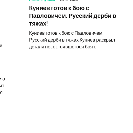
Куниев готов к бою с
Павловичем. Русский дерби в
тяжах!
Куниев готов к бою с Павловичем.
Русский дерби в тяжах!Куниев раскрыл
и
детали несостоявшегося боя с
м о
ит
ся