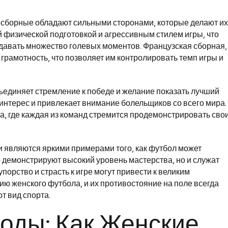
е сборные обладают сильными сторонами, которые делают их
 физической подготовкой и агрессивным стилем игры, что
здавать множество голевых моментов. Французская сборная,
ю грамотность, что позволяет им контролировать темп игры и
бъединяет стремление к победе и желание показать лучший
интерес и привлекает внимание болельщиков со всего мира.
, где каждая из команд стремится продемонстрировать сво
 являются яркими примерами того, как футбол может
о демонстрируют высокий уровень мастерства, но и служат
орство и страсть к игре могут привести к великим
ю женского футбола, и их противостояние на поле всегда
т вид спорта.
оды: Как Женские