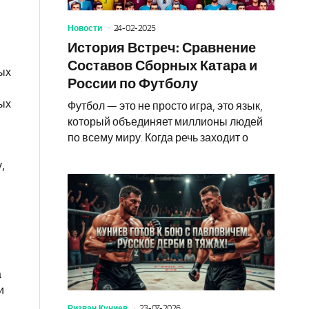
Новости
24-02-2025
История Встреч: Сравнение
Составов Сборных Катара и
рых
России по Футболу
ых
Футбол — это не просто игра, это язык,
который объединяет миллионы людей
по всему миру. Когда речь заходит о
,
а
и
Ризван Куниев
23-07-2026