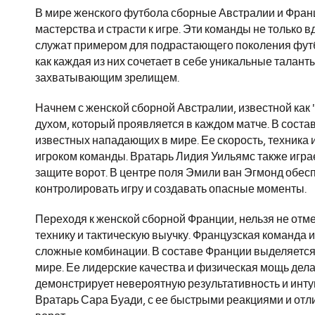
В мире женского футбола сборные Австралии и Фран
мастерства и страсти к игре. Эти команды не только
служат примером для подрастающего поколения футб
как каждая из них сочетает в себе уникальные таланты
захватывающим зрелищем.
Начнем с женской сборной Австралии, известной как
духом, который проявляется в каждом матче. В сост
известных нападающих в мире. Ее скорость, техника
игроком команды. Вратарь Лидия Уильямс также игра
защите ворот. В центре поля Эмили ван Эгмонд обесп
контролировать игру и создавать опасные моменты.
Переходя к женской сборной Франции, нельзя не отме
технику и тактическую выучку. Французская команда 
сложные комбинации. В составе Франции выделяется 
мире. Ее лидерские качества и физическая мощь дела
демонстрирует невероятную результативность и инту
Вратарь Сара Буади, с ее быстрыми реакциями и от