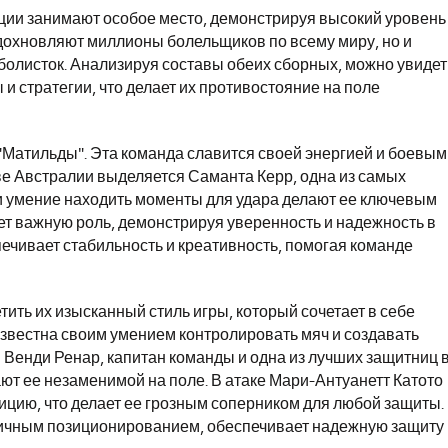
ции занимают особое место, демонстрируя высокий уровень
 вдохновляют миллионы болельщиков по всему миру, но и
олисток. Анализируя составы обеих сборных, можно увидет
 и стратегии, что делает их противостояние на поле
 "Матильды". Эта команда славится своей энергией и боевым
аве Австралии выделяется Саманта Керр, одна из самых
 и умение находить моменты для удара делают ее ключевым
ет важную роль, демонстрируя уверенность и надежность в
ечивает стабильность и креативность, помогая команде
тить их изысканный стиль игры, который сочетает в себе
известна своим умением контролировать мяч и создавать
Венди Ренар, капитан команды и одна из лучших защитниц 
ют ее незаменимой на поле. В атаке Мари-Антуанетт Катото
ицию, что делает ее грозным соперником для любой защиты.
личным позиционированием, обеспечивает надежную защиту