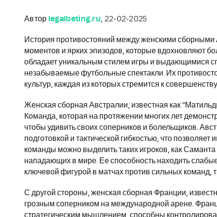
Автор
legalbeting.ru
, 22-02-2025
История противостояний между женскими сборными 
моментов и ярких эпизодов, которые вдохновляют бо
обладает уникальным стилем игры и выдающимися сп
незабываемые футбольные спектакли. Их противостоя
культур, каждая из которых стремится к совершенству
Женская сборная Австралии, известная как "Матильды
Команда, которая на протяжении многих лет демонст
чтобы удивить своих соперников и болельщиков. Авс
подготовкой и тактической гибкостью, что позволяет 
команды можно выделить таких игроков, как Саманта 
нападающих в мире. Ее способность находить слабые 
ключевой фигурой в матчах против сильных команд, т
С другой стороны, женская сборная Франции, извест
грозным соперником на международной арене. Франц
стратегическим мышлением, способны контролировать