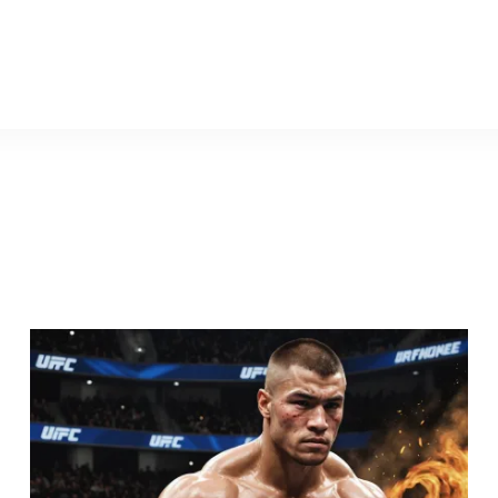
legalbeting.ru
Куниев 