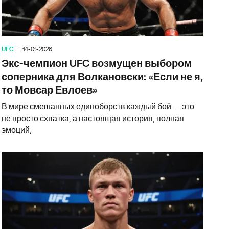
UFC
14-01-2026
Экс-чемпион UFC возмущен выбором
соперника для Волкановски: «Если не я,
то Мовсар Евлоев»
В мире смешанных единоборств каждый бой — это
не просто схватка, а настоящая история, полная
эмоций,
ший боец в истории уничтожил легенду UFC на глазах у Тра
Нестареющ