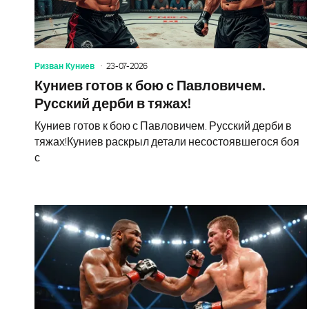
Ризван Куниев
23-07-2026
Куниев готов к бою с Павловичем.
Русский дерби в тяжах!
Куниев готов к бою с Павловичем. Русский дерби в
тяжах!Куниев раскрыл детали несостоявшегося боя
с