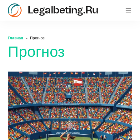
Legalbeting.ru
Главная
Прогноз
Прогноз