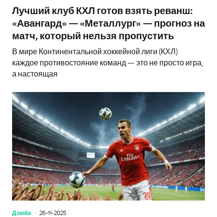
Лучший клуб КХЛ готов взять реванш:
«Авангард» — «Металлург» — прогноз на
матч, который нельзя пропустить
В мире Континентальной хоккейной лиги (КХЛ)
каждое противостояние команд — это не просто игра,
а настоящая
Дзюба
26-11-2025