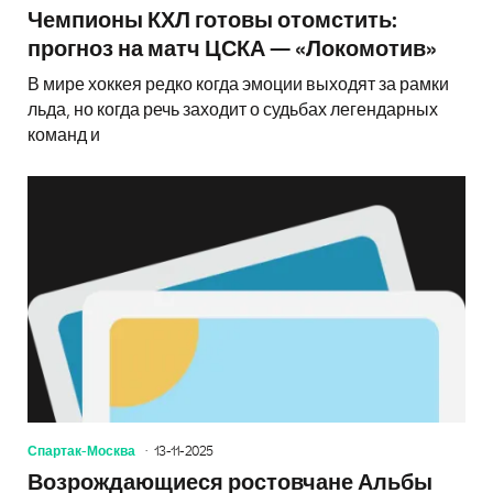
Чемпионы КХЛ готовы отомстить:
прогноз на матч ЦСКА — «Локомотив»
В мире хоккея редко когда эмоции выходят за рамки
льда, но когда речь заходит о судьбах легендарных
команд и
Спартак-Москва
13-11-2025
Возрождающиеся ростовчане Альбы