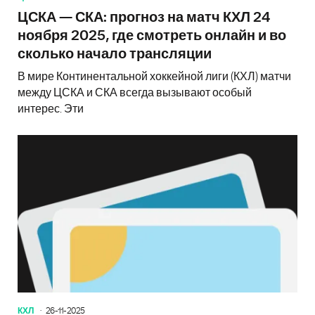
ЦСКА — СКА: прогноз на матч КХЛ 24
ноября 2025, где смотреть онлайн и во
сколько начало трансляции
В мире Континентальной хоккейной лиги (КХЛ) матчи
между ЦСКА и СКА всегда вызывают особый
интерес. Эти
КХЛ
26-11-2025