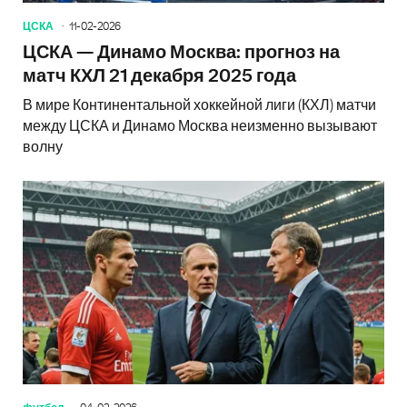
ЦСКА
11-02-2026
ЦСКА — Динамо Москва: прогноз на
матч КХЛ 21 декабря 2025 года
В мире Континентальной хоккейной лиги (КХЛ) матчи
между ЦСКА и Динамо Москва неизменно вызывают
волну