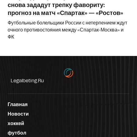
снова зададут трепку фавориту:
прогноз на матч «Спартак» — «Ростов»
Футбольные болельщики России с нетерпением ждут
очного противостояния между «Спартак-Москва» и
ФК
Legalbeting.ru
Главная
Новости
хоккей
футбол