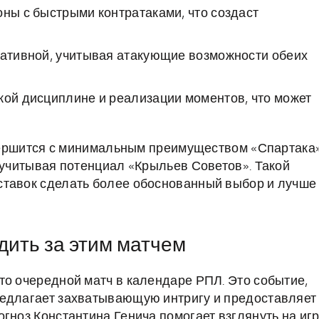
оны с быстрыми контратаками, что создаст
тативной, учитывая атакующие возможности обеих
кой дисциплине и реализации моментов, что может
завершится с минимальным преимуществом «Спартака»
 учитывая потенциал «Крыльев Советов». Такой
ставок сделать более обоснованный выбор и лучше
дить за этим матчем
то очередной матч в календаре РПЛ. Это событие,
редлагает захватывающую интригу и предоставляет
гноз Константина Генича помогает взглянуть на иг