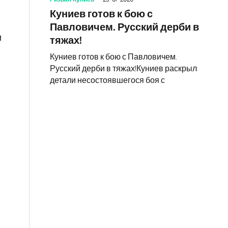
Куниев готов к бою с
Павловичем. Русский дерби в
и
тяжах!
Куниев готов к бою с Павловичем.
Русский дерби в тяжах!Куниев раскрыл
детали несостоявшегося боя с