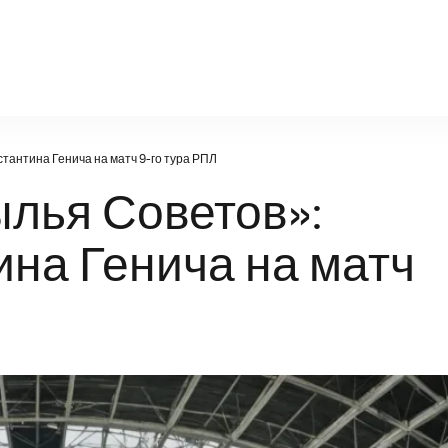
legalbeting.ru
тантина Генича на матч 9-го тура РПЛ
лья Советов»:
ина Генича на матч