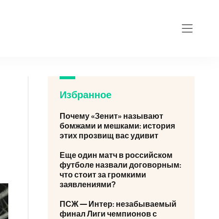
Избранное
Почему «Зенит» называют
бомжами и мешками: история
этих прозвищ вас удивит
Еще один матч в российском
футболе назвали договорным:
что стоит за громкими
заявлениями?
ПСЖ — Интер: незабываемый
финал Лиги чемпионов с