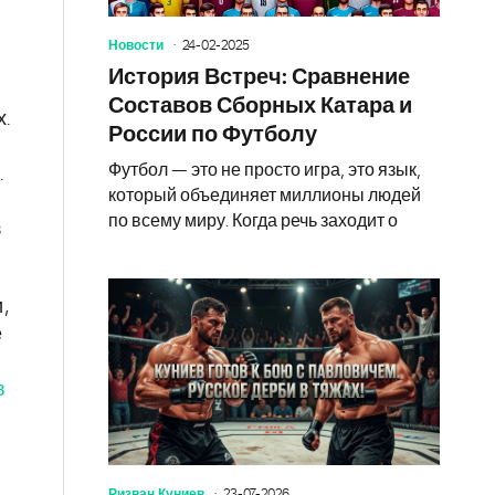
Новости
24-02-2025
История Встреч: Сравнение
Составов Сборных Катара и
.
России по Футболу
Футбол — это не просто игра, это язык,
.
который объединяет миллионы людей
по всему миру. Когда речь заходит о
з
,
е
в
Ризван Куниев
23-07-2026