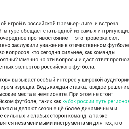
ой игрой в российской Премьер-Лиге, и встреча
-м туре обещает стать одной из самых интригующих
 очередное противостояние — это проверка сил,
авно заслужили уважение в отечественном футболе
о вопросов: кто сегодня сильнее, как команды
роятны? Именно на эти вопросы и даст ответ прогно
етных экспертов российского футбола.
тов» вызывает особый интерес у широкой аудитории
рниром изредка. Ведь каждая ставка, каждое решени
сокие места в чемпионате. При этом не стоит
йском футболе, таких как
кубок россии путь регионо
накал и делают сезон ещё более динамичным и
е сильных и слабых сторон команд, а также
вятся незаменимыми инструментами для тех, кто