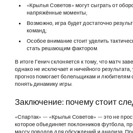
«Крылья Советов» могут сыграть от обор
напряжённые моменты;
Возможно, игра будет достаточно резуль
команд;
Особое внимание стоит уделить тактичес
стать решающим фактором.
В итоге Генич склоняется к тому, что матч 
однако не исключает и ничейного результата,
прогноз помогает болельщикам и любителям 
понять динамику игры.
Заключение: почему стоит сле
«Спартак» — «Крылья Советов» — это не прос
которое объединяет поклонников футбола, п
массу поводов для обсуждений и анализа. Про