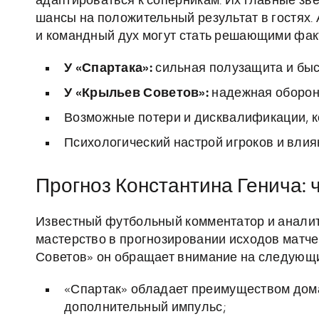
адаптироваться к соперникам. Их главные зв
шансы на положительный результат в гостях.
и командный дух могут стать решающими факт
У «Спартака»:
сильная полузащита и быс
У «Крыльев Советов»:
надежная оборон
Возможные потери и дисквалификации, ко
Психологический настрой игроков и вли
Прогноз Константина Генича: 
Известный футбольный комментатор и аналити
мастерство в прогнозировании исходов матче
Советов» он обращает внимание на следующ
«Спартак» обладает преимуществом дома
дополнительный импульс;