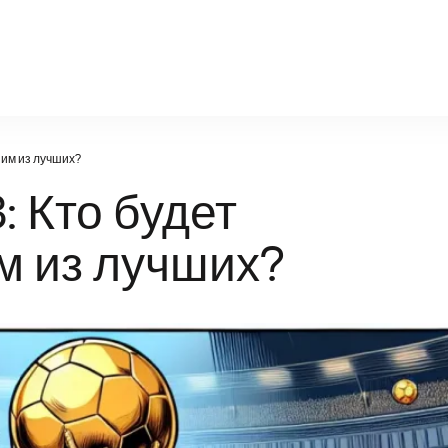
legalbeting.ru
шим из лучших?
: Кто будет
м из лучших?