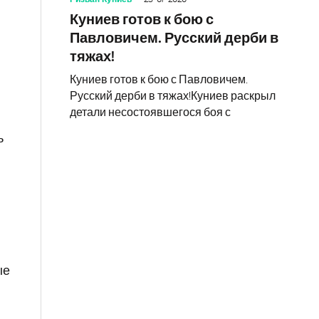
Куниев готов к бою с
Павловичем. Русский дерби в
тяжах!
Куниев готов к бою с Павловичем.
Русский дерби в тяжах!Куниев раскрыл
детали несостоявшегося боя с
ь
ые