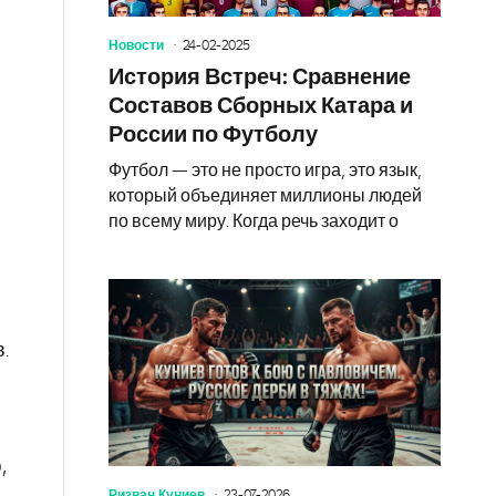
Новости
24-02-2025
История Встреч: Сравнение
Составов Сборных Катара и
России по Футболу
Футбол — это не просто игра, это язык,
который объединяет миллионы людей
по всему миру. Когда речь заходит о
.
,
Ризван Куниев
23-07-2026