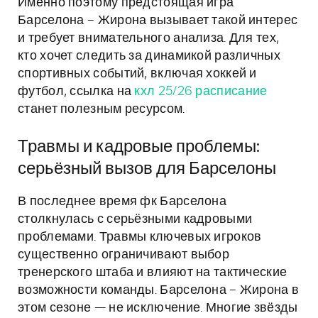
Именно поэтому предстоящая игра
Барселона – Жирона вызывает такой интерес
и требует внимательного анализа. Для тех,
кто хочет следить за динамикой различных
спортивных событий, включая хоккей и
футбол, ссылка на
кхл 25/26 расписание
станет полезным ресурсом.
Травмы и кадровые проблемы:
серьёзный вызов для Барселоны
В последнее время фк Барселона
столкнулась с серьёзными кадровыми
проблемами. Травмы ключевых игроков
существенно ограничивают выбор
тренерского штаба и влияют на тактические
возможности команды. Барселона – Жирона в
этом сезоне — не исключение. Многие звёзды