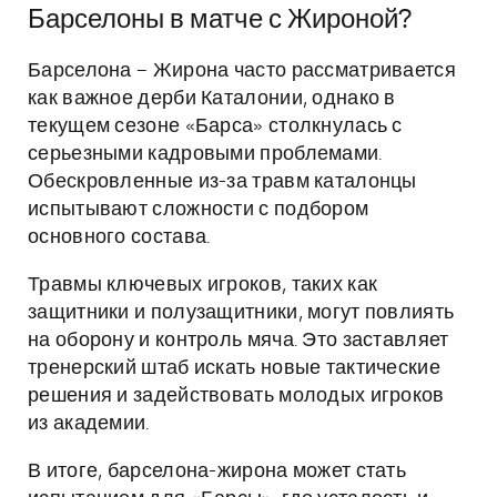
Барселоны в матче с Жироной?
Барселона – Жирона часто рассматривается
как важное дерби Каталонии, однако в
текущем сезоне «Барса» столкнулась с
серьезными кадровыми проблемами.
Обескровленные из-за травм каталонцы
испытывают сложности с подбором
основного состава.
Травмы ключевых игроков, таких как
защитники и полузащитники, могут повлиять
на оборону и контроль мяча. Это заставляет
тренерский штаб искать новые тактические
решения и задействовать молодых игроков
из академии.
В итоге, барселона-жирона может стать