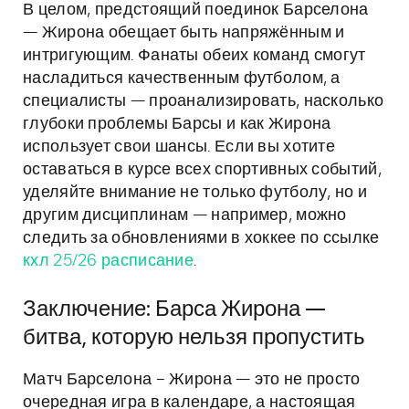
В целом, предстоящий поединок Барселона
— Жирона обещает быть напряжённым и
интригующим. Фанаты обеих команд смогут
насладиться качественным футболом, а
специалисты — проанализировать, насколько
глубоки проблемы Барсы и как Жирона
использует свои шансы. Если вы хотите
оставаться в курсе всех спортивных событий,
уделяйте внимание не только футболу, но и
другим дисциплинам — например, можно
следить за обновлениями в хоккее по ссылке
кхл 25/26 расписание
.
Заключение: Барса Жирона —
битва, которую нельзя пропустить
Матч Барселона – Жирона — это не просто
очередная игра в календаре, а настоящая