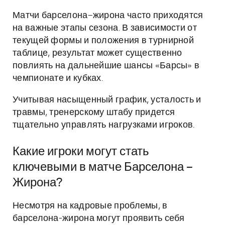
Матчи барселона–жирона часто приходятся
на важные этапы сезона. В зависимости от
текущей формы и положения в турнирной
таблице, результат может существенно
повлиять на дальнейшие шансы «Барсы» в
чемпионате и кубках.
Учитывая насыщенный график, усталость и
травмы, тренерскому штабу придется
тщательно управлять нагрузками игроков.
Какие игроки могут стать
ключевыми в матче Барселона –
Жирона?
Несмотря на кадровые проблемы, в
барселона-жирона могут проявить себя