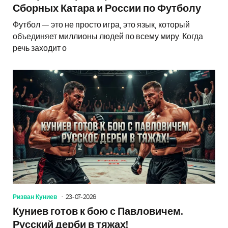
Сборных Катара и России по Футболу
Футбол — это не просто игра, это язык, который
объединяет миллионы людей по всему миру. Когда
речь заходит о
Ризван Куниев
23-07-2026
Куниев готов к бою с Павловичем.
Русский дерби в тяжах!