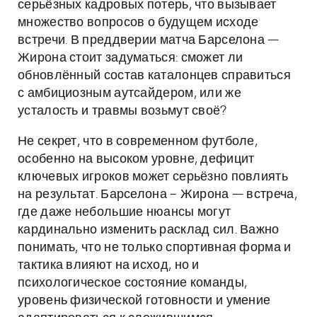
серьёзных кадровых потерь, что вызывает
множество вопросов о будущем исходе
встречи. В преддверии матча Барселона —
Жирона стоит задуматься: сможет ли
обновлённый состав каталонцев справиться
с амбициозным аутсайдером, или же
усталость и травмы возьмут своё?
Не секрет, что в современном футболе,
особенно на высоком уровне, дефицит
ключевых игроков может серьёзно повлиять
на результат. Барселона – Жирона — встреча,
где даже небольшие нюансы могут
кардинально изменить расклад сил. Важно
понимать, что не только спортивная форма и
тактика влияют на исход, но и
психологическое состояние команды,
уровень физической готовности и умение