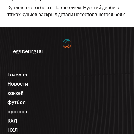
Куниев готов к бою с Павловичем. Русский дерби в
тяжах!Куниев раскрыл детали несостоявшегося боя с
Legalbeting.ru
Главная
Новости
хоккей
футбол
прогноз
КХЛ
НХЛ