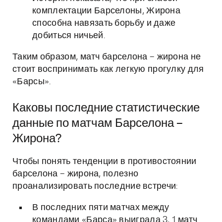
комплектации Барселоны, Жирона
способна навязать борьбу и даже
добиться ничьей.
Таким образом, матч барселона – жирона не
стоит воспринимать как легкую прогулку для
«Барсы».
Каковы последние статистические
данные по матчам Барселона –
Жирона?
Чтобы понять тенденции в противостоянии
барселона – жирона, полезно
проанализировать последние встречи:
В последних пяти матчах между
командами «Барса» выиграла 3, 1 матч