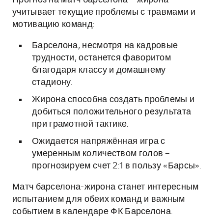
Прогноз на матч барселона – жирона
учитывает текущие проблемы с травмами и
мотивацию команд:
Барселона, несмотря на кадровые
трудности, останется фаворитом
благодаря классу и домашнему
стадиону.
Жирона способна создать проблемы и
добиться положительного результата
при грамотной тактике.
Ожидается напряжённая игра с
умеренным количеством голов –
прогнозируем счет 2:1 в пользу «Барсы».
Матч барселона-жирона станет интересным
испытанием для обеих команд и важным
событием в календаре ФК Барселона.