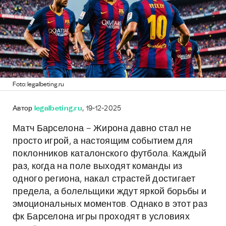
Foto: legalbeting.ru
Автор
legalbeting.ru
, 19-12-2025
Матч Барселона – Жирона давно стал не
просто игрой, а настоящим событием для
поклонников каталонского футбола. Каждый
раз, когда на поле выходят команды из
одного региона, накал страстей достигает
предела, а болельщики ждут яркой борьбы и
эмоциональных моментов. Однако в этот раз
фк Барселона игры проходят в условиях