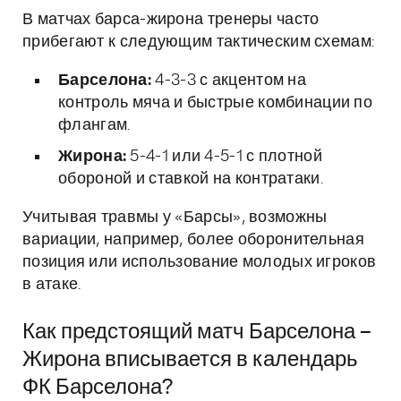
В матчах барса-жирона тренеры часто
прибегают к следующим тактическим схемам:
Барселона:
4-3-3 с акцентом на
контроль мяча и быстрые комбинации по
флангам.
Жирона:
5-4-1 или 4-5-1 с плотной
обороной и ставкой на контратаки.
Учитывая травмы у «Барсы», возможны
вариации, например, более оборонительная
позиция или использование молодых игроков
в атаке.
Как предстоящий матч Барселона –
Жирона вписывается в календарь
ФК Барселона?