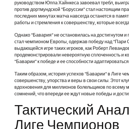
руководством Юппа Хайнкеса завоевал требл, выигра
против дортмундской "Боруссии" стал настоящим пра
последних минутах матча навсегда останется в памя
работы и стремления к совершенству, которые всег
Однако "Бавария" не остановилась на достигнутом и
стал чемпионом Европы, одержав победу над "Пари 
выдающейся игре таких игроков, как Роберт Левандо
продемонстрировали невероятную сплоченность и ко
"Баварии" к победе и ее способности адаптироваться
Таким образом, история успехов "Баварии" в Лиге че
совершенству, упорства и веры в свои силы. Этот кл
вдохновения для миллионов болельщиков по всему ми
сомнений, что впереди ее ждут новые победы и дост
Тактический Анал
Лиге Чемпионов