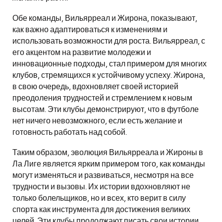
Обе команды, Вильярреал и Жирона, показывают,
как важно адаптироваться к изменениям и
использовать возможности для роста. Вильярреал, с
его акцентом на развитие молодежи и
инновационные подходы, стал примером для многих
клубов, стремящихся к устойчивому успеху. Жирона,
в свою очередь, вдохновляет своей историей
преодоления трудностей и стремлением к новым
высотам. Эти клубы демонстрируют, что в футболе
нет ничего невозможного, если есть желание и
готовность работать над собой.
Таким образом, эволюция Вильярреала и Жироны в
Ла Лиге является ярким примером того, как команды
могут изменяться и развиваться, несмотря на все
трудности и вызовы. Их истории вдохновляют не
только болельщиков, но и всех, кто верит в силу
спорта как инструмента для достижения великих
целей. Эти клубы продолжают писать свои истории