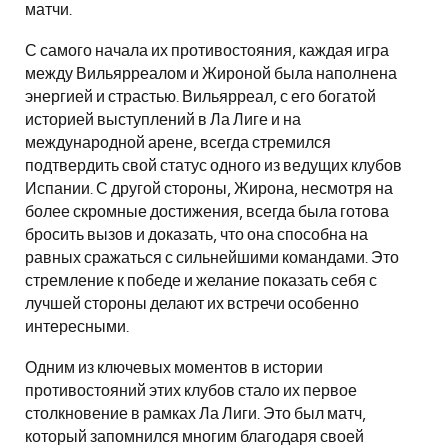
матчи.
С самого начала их противостояния, каждая игра
между Вильярреалом и Жироной была наполнена
энергией и страстью. Вильярреал, с его богатой
историей выступлений в Ла Лиге и на
международной арене, всегда стремился
подтвердить свой статус одного из ведущих клубов
Испании. С другой стороны, Жирона, несмотря на
более скромные достижения, всегда была готова
бросить вызов и доказать, что она способна на
равных сражаться с сильнейшими командами. Это
стремление к победе и желание показать себя с
лучшей стороны делают их встречи особенно
интересными.
Одним из ключевых моментов в истории
противостояний этих клубов стало их первое
столкновение в рамках Ла Лиги. Это был матч,
который запомнился многим благодаря своей