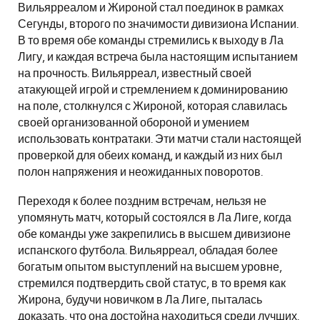
Вильярреалом и Жироной стал поединок в рамках
Сегунды, второго по значимости дивизиона Испании.
В то время обе команды стремились к выходу в Ла
Лигу, и каждая встреча была настоящим испытанием
на прочность. Вильярреал, известный своей
атакующей игрой и стремлением к доминированию
на поле, столкнулся с Жироной, которая славилась
своей организованной обороной и умением
использовать контратаки. Эти матчи стали настоящей
проверкой для обеих команд, и каждый из них был
полон напряжения и неожиданных поворотов.
Переходя к более поздним встречам, нельзя не
упомянуть матч, который состоялся в Ла Лиге, когда
обе команды уже закрепились в высшем дивизионе
испанского футбола. Вильярреал, обладая более
богатым опытом выступлений на высшем уровне,
стремился подтвердить свой статус, в то время как
Жирона, будучи новичком в Ла Лиге, пыталась
доказать, что она достойна находиться среди лучших.