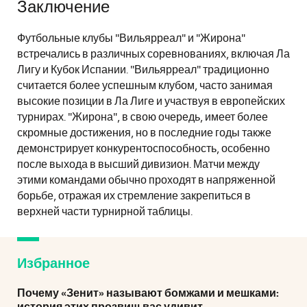
Заключение
Футбольные клубы "Вильярреал" и "Жирона"
встречались в различных соревнованиях, включая Ла
Лигу и Кубок Испании. "Вильярреал" традиционно
считается более успешным клубом, часто занимая
высокие позиции в Ла Лиге и участвуя в европейских
турнирах. "Жирона", в свою очередь, имеет более
скромные достижения, но в последние годы также
демонстрирует конкурентоспособность, особенно
после выхода в высший дивизион. Матчи между
этими командами обычно проходят в напряженной
борьбе, отражая их стремление закрепиться в
верхней части турнирной таблицы.
Избранное
Почему «Зенит» называют бомжами и мешками: