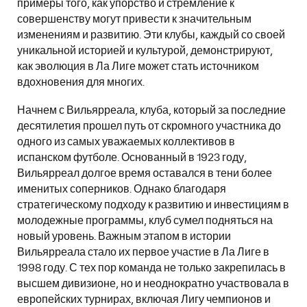
примеры того, как упорство и стремление к
совершенству могут привести к значительным
изменениям и развитию. Эти клубы, каждый со своей
уникальной историей и культурой, демонстрируют,
как эволюция в Ла Лиге может стать источником
вдохновения для многих.
Начнем с Вильярреала, клуба, который за последние
десятилетия прошел путь от скромного участника до
одного из самых уважаемых коллективов в
испанском футболе. Основанный в 1923 году,
Вильярреал долгое время оставался в тени более
именитых соперников. Однако благодаря
стратегическому подходу к развитию и инвестициям в
молодежные программы, клуб сумел подняться на
новый уровень. Важным этапом в истории
Вильярреала стало их первое участие в Ла Лиге в
1998 году. С тех пор команда не только закрепилась в
высшем дивизионе, но и неоднократно участвовала в
европейских турнирах, включая Лигу чемпионов и