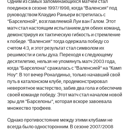
Одним из самых запоминающихся матчей стал
поединок в сезоне 1997/1998, когда "Валенсия" под
руководством Клаудио Раньери встретилась с
"Барселоной", возглавляемой Луи ван Галом. Этот
матч стал настоящим испытанием для обеих команд,
демонстрируя их тактическую гибкость и стремление
к победе. "Валенсия" тогда одержала победу со
счетом 4:3, и этот результат стал символом их
решимости и силы духа. Переходя к следующему
десятилетию, нельзя не упомянуть матч 2003 года,
когда "Барселона" сражалась с "Валенсией" на "Камп
Ноу". В тот вечер Роналдиньо, только начавший свой
путь в каталонском клубе, продемонстрировал
невероятное мастерство, забив два гола и обеспечив
своей команде победу. Этот матч стал началом новой
эры для "Барселоны", которая вскоре завоевала
множество трофеев.
Однако противостояние между этими клубами не
всегда было односторонним. В сезоне 2007/2008