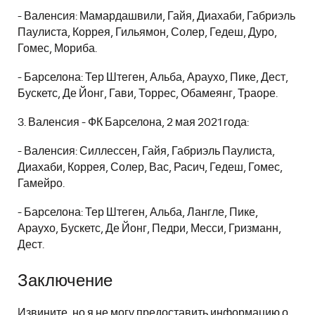
- Валенсия: Мамардашвили, Гайя, Диахаби, Габриэль
Паулиста, Коррея, Гильямон, Солер, Гедеш, Дуро,
Гомес, Мориба.
- Барселона: Тер Штеген, Альба, Араухо, Пике, Дест,
Бускетс, Де Йонг, Гави, Торрес, Обамеянг, Траоре.
3. Валенсия - ФК Барселона, 2 мая 2021 года:
- Валенсия: Силлессен, Гайя, Габриэль Паулиста,
Диахаби, Коррея, Солер, Вас, Расич, Гедеш, Гомес,
Гамейро.
- Барселона: Тер Штеген, Альба, Лангле, Пике,
Араухо, Бускетс, Де Йонг, Педри, Месси, Гризманн,
Дест.
Заключение
Извините, но я не могу предоставить информацию о