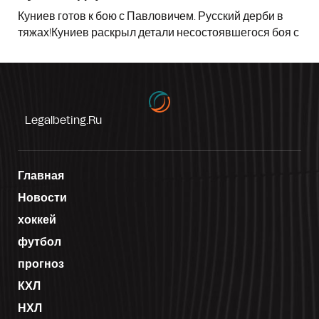
Куниев готов к бою с Павловичем. Русский дерби в
тяжах!Куниев раскрыл детали несостоявшегося боя с
Legalbeting.ru
Главная
Новости
хоккей
футбол
прогноз
КХЛ
НХЛ