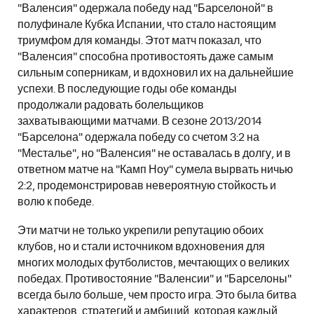
"Валенсия" одержала победу над "Барселоной" в
полуфинале Кубка Испании, что стало настоящим
триумфом для команды. Этот матч показал, что
"Валенсия" способна противостоять даже самым
сильным соперникам, и вдохновил их на дальнейшие
успехи. В последующие годы обе команды
продолжали радовать болельщиков
захватывающими матчами. В сезоне 2013/2014
"Барселона" одержала победу со счетом 3:2 на
"Месталье", но "Валенсия" не оставалась в долгу, и в
ответном матче на "Камп Ноу" сумела вырвать ничью
2:2, продемонстрировав невероятную стойкость и
волю к победе.
Эти матчи не только укрепили репутацию обоих
клубов, но и стали источником вдохновения для
многих молодых футболистов, мечтающих о великих
победах. Противостояние "Валенсии" и "Барселоны"
всегда было больше, чем просто игра. Это была битва
характеров, стратегий и амбиций, которая каждый