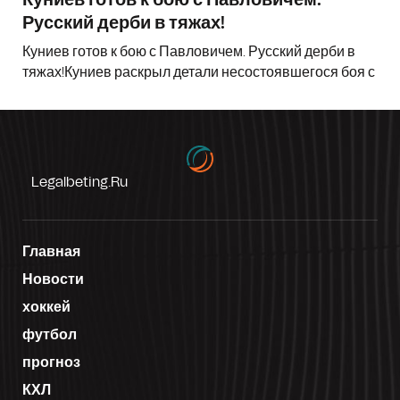
Русский дерби в тяжах!
Куниев готов к бою с Павловичем. Русский дерби в
тяжах!Куниев раскрыл детали несостоявшегося боя с
Legalbeting.ru
Главная
Новости
хоккей
футбол
прогноз
КХЛ