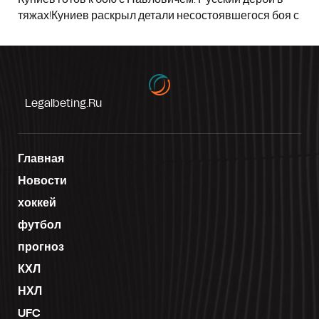
тяжах!Куниев раскрыл детали несостоявшегося боя с
Legalbeting.ru
Главная
Новости
хоккей
футбол
прогноз
КХЛ
НХЛ
UFC