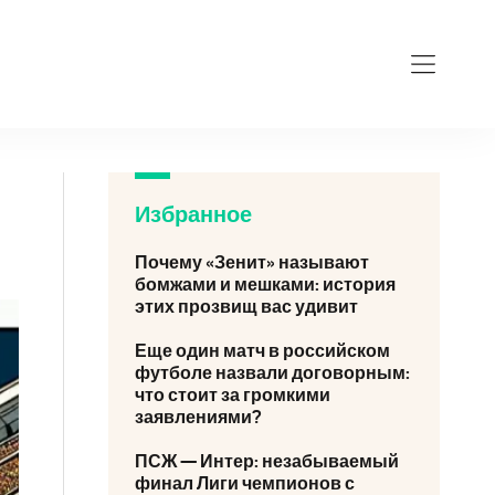
Избранное
Почему «Зенит» называют
бомжами и мешками: история
этих прозвищ вас удивит
Еще один матч в российском
футболе назвали договорным:
что стоит за громкими
заявлениями?
ПСЖ — Интер: незабываемый
финал Лиги чемпионов с