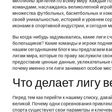
миллионы зрителей по всему миру. Каждый г
командами, наслаждаясь великолепной игрой
множества футбольных, баскетбольных и хокк
своей уникальностью, историей и уровнем со
иконами в спортивной индустрии, и сегодня мы
Вы когда-нибудь задумывались, какие лиги 
болельщиков? Какие команды и игроки подни
нашем сегодняшнем блоге мы предлагаем вам
лигам мира, которые по праву заслужили сво
предоставив ценные данные, увлекательные ф
почему именно эти лиги занимают особое мест
Что делает лигу 
Перед тем как перейти к нашему списку, дава
великой. Почему одни соревнования привлек
спорта существуют свои параметры и ключев