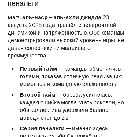
пенальти
Матч
аль-наср – аль-ахли джидда
23
августа 2025 года прошёл с невероятной
динамикой и напряжённостью. Обе команды
демонстрировали высокий уровень игры, не
давая сопернику ни малейшего
преимущества.
Первый тайм
— команды обменялись
голами, показав отличную реализацию
моментов и командную слаженность.
Второй тайм
— борьба усилилась,
каждая ошибка могла стать роковой, но
оба коллектива удержали баланс,
доведя счёт до 2:2.
Серия пенальти
— именно здесь
решилась судьба Суперкубка: с