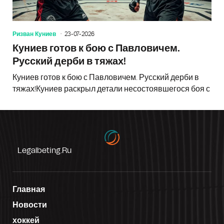
Ризван Куниев
23-07-2026
Куниев готов к бою с Павловичем.
Русский дерби в тяжах!
Куниев готов к бою с Павловичем. Русский дерби в
тяжах!Куниев раскрыл детали несостоявшегося боя с
Legalbeting.ru
Главная
Новости
хоккей