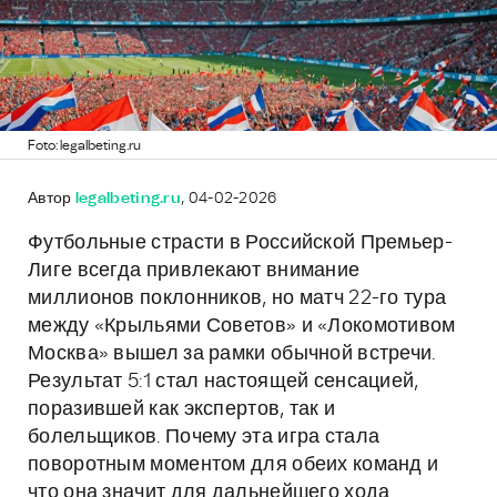
Foto: legalbeting.ru
Автор
legalbeting.ru
, 04-02-2026
Футбольные страсти в Российской Премьер-
Лиге всегда привлекают внимание
миллионов поклонников, но матч 22-го тура
между «Крыльями Советов» и «Локомотивом
Москва» вышел за рамки обычной встречи.
Результат 5:1 стал настоящей сенсацией,
поразившей как экспертов, так и
болельщиков. Почему эта игра стала
поворотным моментом для обеих команд и
что она значит для дальнейшего хода