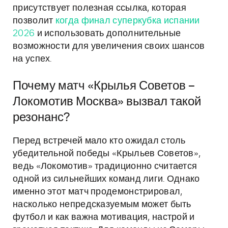
присутствует полезная ссылка, которая
позволит
когда финал суперкубка испании
2026
и использовать дополнительные
возможности для увеличения своих шансов
на успех.
Почему матч «Крылья Советов –
Локомотив Москва» вызвал такой
резонанс?
Перед встречей мало кто ожидал столь
убедительной победы «Крыльев Советов»,
ведь «Локомотив» традиционно считается
одной из сильнейших команд лиги. Однако
именно этот матч продемонстрировал,
насколько непредсказуемым может быть
футбол и как важна мотивация, настрой и