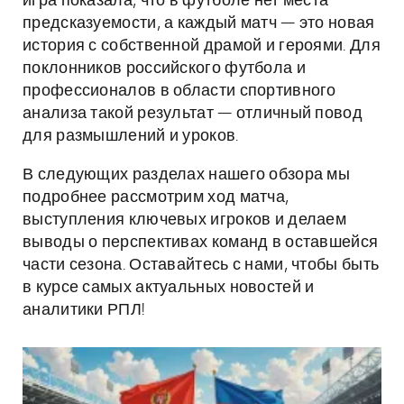
игра показала, что в футболе нет места
предсказуемости, а каждый матч — это новая
история с собственной драмой и героями. Для
поклонников российского футбола и
профессионалов в области спортивного
анализа такой результат — отличный повод
для размышлений и уроков.
В следующих разделах нашего обзора мы
подробнее рассмотрим ход матча,
выступления ключевых игроков и делаем
выводы о перспективах команд в оставшейся
части сезона. Оставайтесь с нами, чтобы быть
в курсе самых актуальных новостей и
аналитики РПЛ!