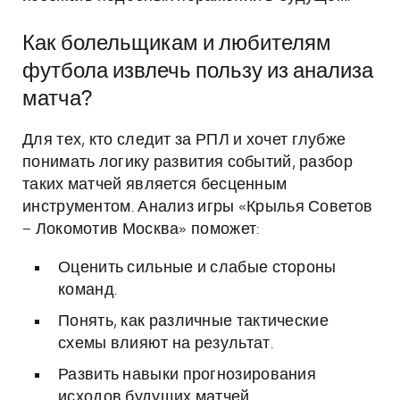
Как болельщикам и любителям
футбола извлечь пользу из анализа
матча?
Для тех, кто следит за РПЛ и хочет глубже
понимать логику развития событий, разбор
таких матчей является бесценным
инструментом. Анализ игры «Крылья Советов
– Локомотив Москва» поможет:
Оценить сильные и слабые стороны
команд.
Понять, как различные тактические
схемы влияют на результат.
Развить навыки прогнозирования
исходов будущих матчей.