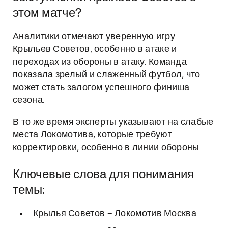
этом матче?
Аналитики отмечают уверенную игру
Крыльев Советов, особенно в атаке и
переходах из обороны в атаку. Команда
показала зрелый и слаженный футбол, что
может стать залогом успешного финиша
сезона.
В то же время эксперты указывают на слабые
места Локомотива, которые требуют
корректировки, особенно в линии обороны.
Ключевые слова для понимания
темы:
Крылья Советов – Локомотив Москва