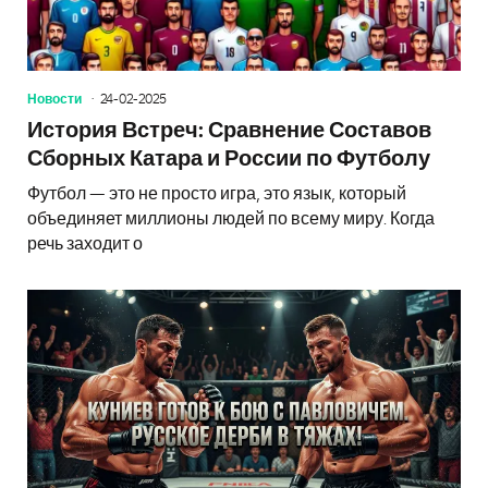
Новости
24-02-2025
История Встреч: Сравнение Составов
Сборных Катара и России по Футболу
Футбол — это не просто игра, это язык, который
объединяет миллионы людей по всему миру. Когда
речь заходит о