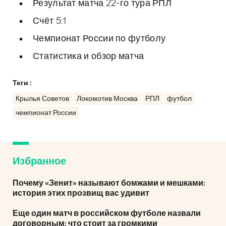
Результат матча 22-го тура РПЛ
Счёт 5:1
Чемпионат России по футболу
Статистика и обзор матча
Теги :
Крылья Советов
Локомотив Москва
РПЛ
футбол
чемпионат России
Избранное
Почему «Зенит» называют бомжами и мешками:
история этих прозвищ вас удивит
Еще один матч в российском футболе назвали
договорным: что стоит за громкими