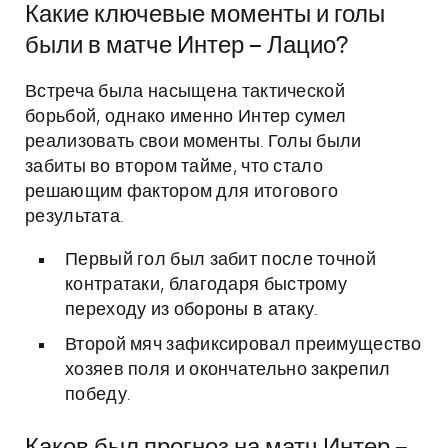
Какие ключевые моменты и голы
были в матче Интер – Лацио?
Встреча была насыщена тактической
борьбой, однако именно Интер сумел
реализовать свои моменты. Голы были
забиты во втором тайме, что стало
решающим фактором для итогового
результата.
Первый гол был забит после точной
контратаки, благодаря быстрому
переходу из обороны в атаку.
Второй мяч зафиксировал преимущество
хозяев поля и окончательно закрепил
победу.