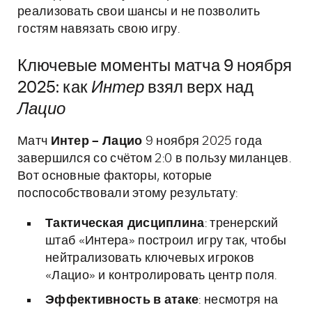
реализовать свои шансы и не позволить
гостям навязать свою игру.
Ключевые моменты матча 9 ноября
2025: как
Интер
взял верх над
Лацио
Матч
Интер – Лацио
9 ноября 2025 года
завершился со счётом 2:0 в пользу миланцев.
Вот основные факторы, которые
поспособствовали этому результату:
Тактическая дисциплина
: тренерский
штаб «Интера» построил игру так, чтобы
нейтрализовать ключевых игроков
«Лацио» и контролировать центр поля.
Эффективность в атаке
: несмотря на