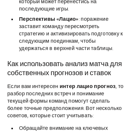
который может перенестись на
последующие игры.
Перспективы «Лацио»
: поражение
заставит команду пересмотреть
стратегию и активизировать подготовку к
следующим поединкам, чтобы
удержаться в верхней части таблицы.
Как использовать анализ матча для
собственных прогнозов и ставок
Если вам интересен
интер лацио прогноз
, то
разбор последних встреч и понимание
текущей формы команд помогут сделать
более точные предположения. Вот несколько
советов, которые стоит учитывать:
Обращайте внимание на ключевых