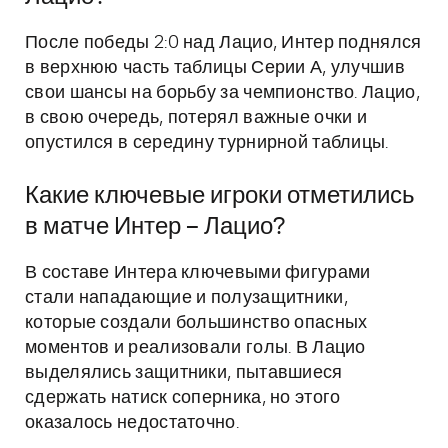
После победы 2:0 над Лацио, Интер поднялся
в верхнюю часть таблицы Серии А, улучшив
свои шансы на борьбу за чемпионство. Лацио,
в свою очередь, потерял важные очки и
опустился в середину турнирной таблицы.
Какие ключевые игроки отметились
в матче Интер – Лацио?
В составе Интера ключевыми фигурами
стали нападающие и полузащитники,
которые создали большинство опасных
моментов и реализовали голы. В Лацио
выделялись защитники, пытавшиеся
сдержать натиск соперника, но этого
оказалось недостаточно.