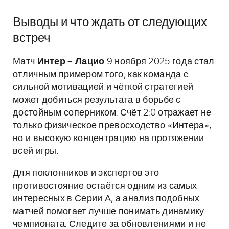
Выводы и что ждать от следующих
встреч
Матч
Интер – Лацио
9 ноября 2025 года стал
отличным примером того, как команда с
сильной мотивацией и чёткой стратегией
может добиться результата в борьбе с
достойным соперником. Счёт 2:0 отражает не
только физическое превосходство «Интера»,
но и высокую концентрацию на протяжении
всей игры.
Для поклонников и экспертов это
противостояние остаётся одним из самых
интересных в Серии А, а анализ подобных
матчей помогает лучше понимать динамику
чемпионата. Следите за обновлениями и не