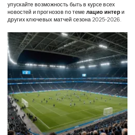
упускайте возможность быть в курсе всех
новостей и прогнозов по теме
лацио интер
и
других ключевых матчей сезона 2025-2026.