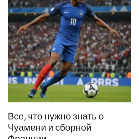
Все, что нужно знать о
Чуамени и сборной