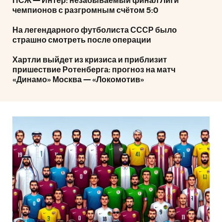
ПСЖ — Интер: незабываемый финал Лиги
чемпионов с разгромным счётом 5:0
На легендарного футболиста СССР было
страшно смотреть после операции
Хартли выйдет из кризиса и приблизит
пришествие Ротенберга: прогноз на матч
«Динамо» Москва — «Локомотив»