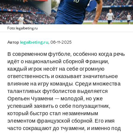
Foto: legalbeting.ru
Автор
legalbeting.ru
, 06-11-2025
В современном футболе, особенно когда речь
идёт о национальной сборной Франции,
каждый игрок несёт на себе огромную
ответственность и оказывает значительное
влияние на игру команды. Среди множества
талантливых футболистов выделяется
Орельен Чуамени — молодой, но уже
успевший заявить о себе полузащитник,
который быстро стал незаменимым
элементом французской сборной. Его имя
часто сокращают до тчуамени, и именно под