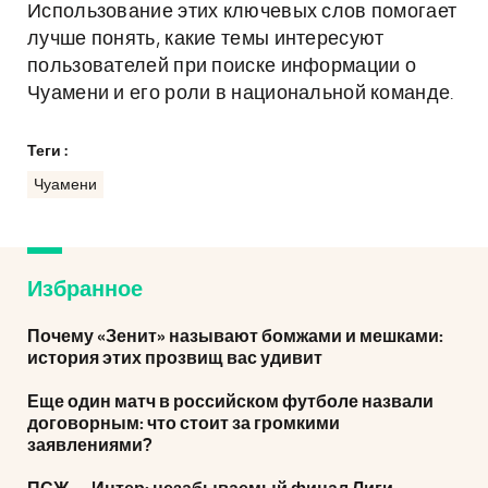
Использование этих ключевых слов помогает
лучше понять, какие темы интересуют
пользователей при поиске информации о
Чуамени и его роли в национальной команде.
Теги :
Чуамени
Избранное
Почему «Зенит» называют бомжами и мешками:
история этих прозвищ вас удивит
Еще один матч в российском футболе назвали
договорным: что стоит за громкими
заявлениями?