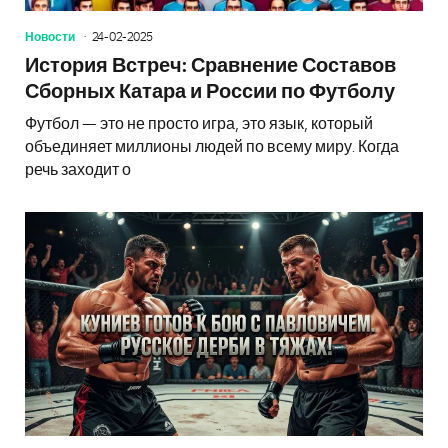
Новости
24-02-2025
История Встреч: Сравнение Составов
Сборных Катара и России по Футболу
Футбол — это не просто игра, это язык, который
объединяет миллионы людей по всему миру. Когда
речь заходит о