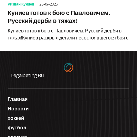
Ризван Куниев
23-07-2026
Куниев готов к бою с Павловичем.
Русский дерби в тяжах!
Куниев готов к бою с Павловичем. Русский дерби в
тяжах!Куниев раскрыл детали несостоявшегося боя с
Legalbeting.ru
Главная
Новости
хоккей
футбол