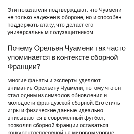
Эти показатели подтверждают, что Чуамени
не только надежен в обороне, но и способен
поддержать атаку, что делает его
универсальным полузащитником.
Почему Орельен Чуамени так часто
упоминается в контексте сборной
Франции?
Многие фанаты и эксперты уделяют
внимание Орельену Чуамени, потому что он
стал одним из символов обновления и
молодости французской сборной. Его стиль
игры и физические данные идеально
вписываются в современный футбол,
позволяя сборной Франции оставаться
конкурентоспособной на мировом уровне.