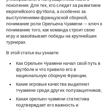
поколения. Для тех, кто следит за развитием
европейского футбола, а особенно за
выступлениями французской сборной,
понимание роли Орельена Чуамени — ключ к
пониманию того, как команда строит свою
игру и завоёвывает победы на крупнейших
турнирах.
В этой статье вы узнаете:
Как Орельен Чуамени начал свой путь в
футболе и что привело его в
национальную сборную Франции;
Какие игровые качества выделяют
тчуамени среди других полузащитников;
Какая орельен чуамени статистика
подтверждает его важность и