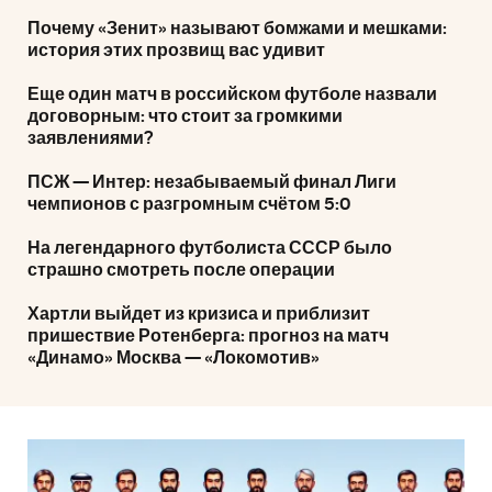
Почему «Зенит» называют бомжами и мешками:
история этих прозвищ вас удивит
Еще один матч в российском футболе назвали
договорным: что стоит за громкими
заявлениями?
ПСЖ — Интер: незабываемый финал Лиги
чемпионов с разгромным счётом 5:0
На легендарного футболиста СССР было
страшно смотреть после операции
Хартли выйдет из кризиса и приблизит
пришествие Ротенберга: прогноз на матч
«Динамо» Москва — «Локомотив»