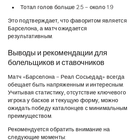
Тотал голов больше 2.5 – около 1.9
Это подтверждает, что фаворитом является
Барселона, а матч ожидается
результативным.
Выводы и рекомендации для
болельщиков и ставочников
Матч «Барселона – Реал Сосьедад» всегда
обещает быть напряженным и интересным.
Учитывая статистику, отсутствие ключевого
игрока у басков и текущую форму, можно
ожидать победу каталонцев с минимальным
преимуществом.
Рекомендуется обратить внимание на
следующие моменты: