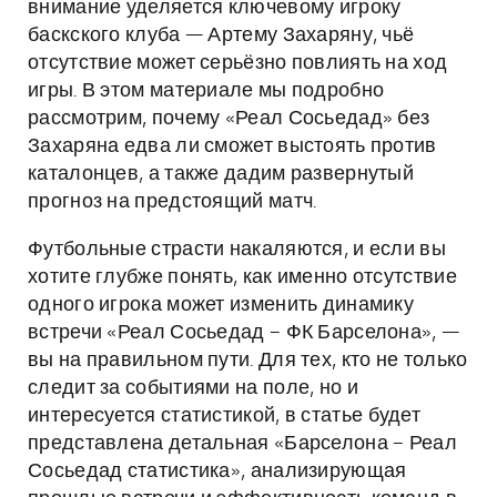
внимание уделяется ключевому игроку
баскского клуба — Артему Захаряну, чьё
отсутствие может серьёзно повлиять на ход
игры. В этом материале мы подробно
рассмотрим, почему «Реал Сосьедад» без
Захаряна едва ли сможет выстоять против
каталонцев, а также дадим развернутый
прогноз на предстоящий матч.
Футбольные страсти накаляются, и если вы
хотите глубже понять, как именно отсутствие
одного игрока может изменить динамику
встречи «Реал Сосьедад – ФК Барселона», —
вы на правильном пути. Для тех, кто не только
следит за событиями на поле, но и
интересуется статистикой, в статье будет
представлена детальная «Барселона – Реал
Сосьедад статистика», анализирующая