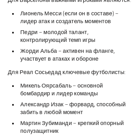
Для Барселоны важными игроками являются:
Лионель Месси (если он в составе) –
лидер атак и создатель моментов
Педри – молодой талант,
контролирующий темп игры
Жорди Альба – активен на фланге,
участвует в атаках и обороне
Для Реал Сосьедад ключевые футболисты:
Микель Оярсабаль – основной
бомбардир и лидер команды
Александр Изак – форвард, способный
забить в любой момент
Мартин Зубиманди – крепкий опорный
полузащитник