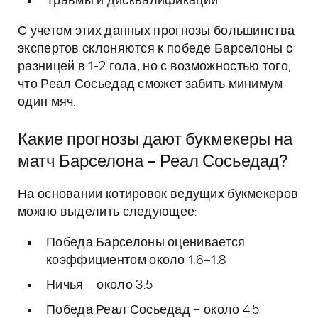
Травмы и дисквалификации
С учетом этих данных прогнозы большинства
экспертов склоняются к победе Барселоны с
разницей в 1-2 гола, но с возможностью того,
что Реал Сосьедад сможет забить минимум
один мяч.
Какие прогнозы дают букмекеры на
матч Барселона – Реал Сосьедад?
На основании котировок ведущих букмекеров
можно выделить следующее:
Победа Барселоны оценивается
коэффициентом около 1.6–1.8
Ничья – около 3.5
Победа Реал Сосьедад – около 4.5