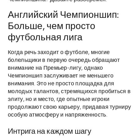
Английский Чемпионшип:
Больше, чем просто
футбольная лига
Когда речь заходит о футболе, многие
болельщики в первую очередь обращают
внимание на Премьер-лигу, однако
Чемпионшип заслуживает не меньшего
внимания. Это не просто площадка для
молодых талантов, стремящихся пробиться в
элиту, но и место, где опытные игроки
продолжают свою карьеру, придавая турниру
особую атмосферу и напряженность.
Интрига на каждом шагу