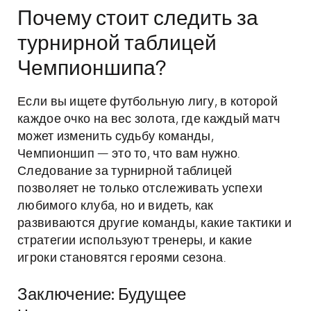
Почему стоит следить за
турнирной таблицей
Чемпионшипа?
Если вы ищете футбольную лигу, в которой
каждое очко на вес золота, где каждый матч
может изменить судьбу команды,
Чемпионшип — это то, что вам нужно.
Следование за турнирной таблицей
позволяет не только отслеживать успехи
любимого клуба, но и видеть, как
развиваются другие команды, какие тактики и
стратегии используют тренеры, и какие
игроки становятся героями сезона.
Заключение: Будущее