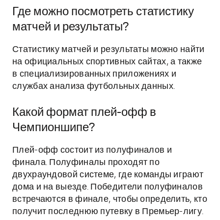
Где можно посмотреть статистику
матчей и результаты?
Статистику матчей и результаты можно найти
на официальных спортивных сайтах, а также
в специализированных приложениях и
службах анализа футбольных данных.
Какой формат плей-офф в
Чемпионшипе?
Плей-офф состоит из полуфиналов и
финала. Полуфиналы проходят по
двухраундовой системе, где команды играют
дома и на выезде. Победители полуфиналов
встречаются в финале, чтобы определить, кто
получит последнюю путевку в Премьер-лигу.