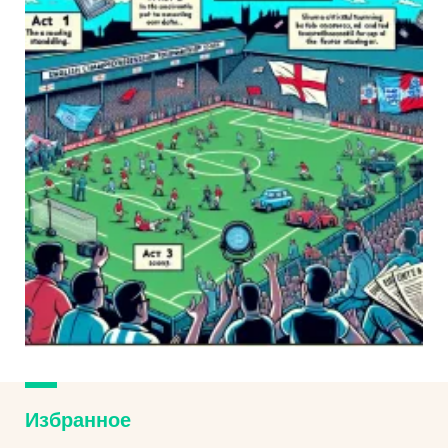
Избранное