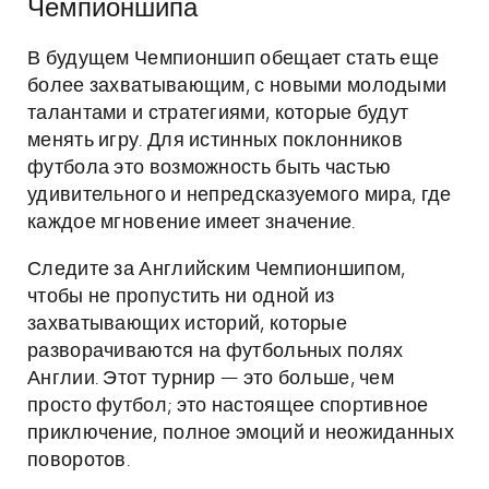
Чемпионшипа
В будущем Чемпионшип обещает стать еще
более захватывающим, с новыми молодыми
талантами и стратегиями, которые будут
менять игру. Для истинных поклонников
футбола это возможность быть частью
удивительного и непредсказуемого мира, где
каждое мгновение имеет значение.
Следите за Английским Чемпионшипом,
чтобы не пропустить ни одной из
захватывающих историй, которые
разворачиваются на футбольных полях
Англии. Этот турнир — это больше, чем
просто футбол; это настоящее спортивное
приключение, полное эмоций и неожиданных
поворотов.