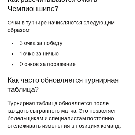
Чемпионшипе?
Очки в турнире начисляются следующим
образом:
3 очка за победу
1 очко за ничью
0 очков за поражение
Как часто обновляется турнирная
таблица?
Турнирная таблица обновляется после
каждого сыгранного матча. Это позволяет
болельщикам и специалистам постоянно
отслеживать изменения в позициях команд.