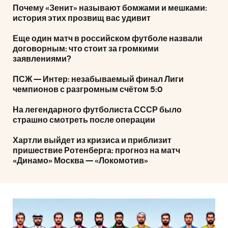
Почему «Зенит» называют бомжами и мешками:
история этих прозвищ вас удивит
Еще один матч в российском футболе назвали
договорным: что стоит за громкими
заявлениями?
ПСЖ — Интер: незабываемый финал Лиги
чемпионов с разгромным счётом 5:0
На легендарного футболиста СССР было
страшно смотреть после операции
Хартли выйдет из кризиса и приблизит
пришествие Ротенберга: прогноз на матч
«Динамо» Москва — «Локомотив»